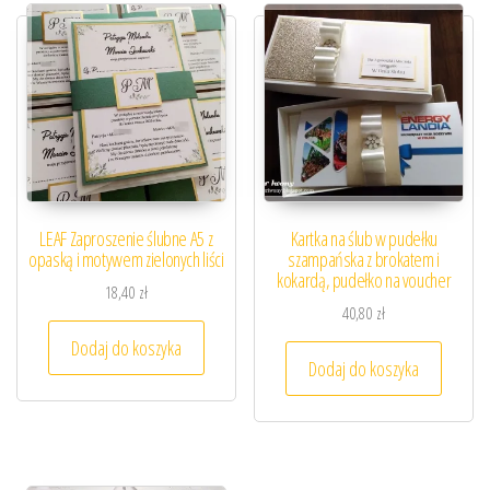
LEAF Zaproszenie ślubne A5 z
Kartka na ślub w pudełku
opaską i motywem zielonych liści
szampańska z brokatem i
kokardą, pudełko na voucher
18,40
zł
40,80
zł
Dodaj do koszyka
Dodaj do koszyka