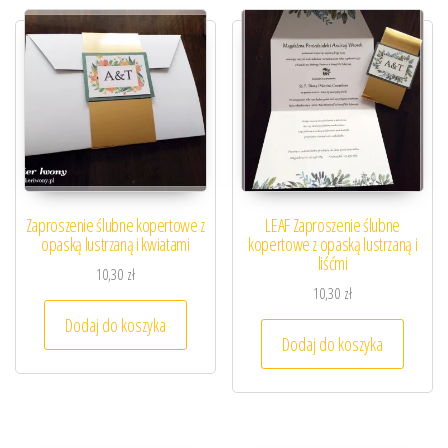
Zaproszenie ślubne kopertowe z
LEAF Zaproszenie ślubne
opaską lustrzaną i kwiatami
kopertowe z opaską lustrzaną i
liśćmi
10,30
zł
10,30
zł
Dodaj do koszyka
Dodaj do koszyka