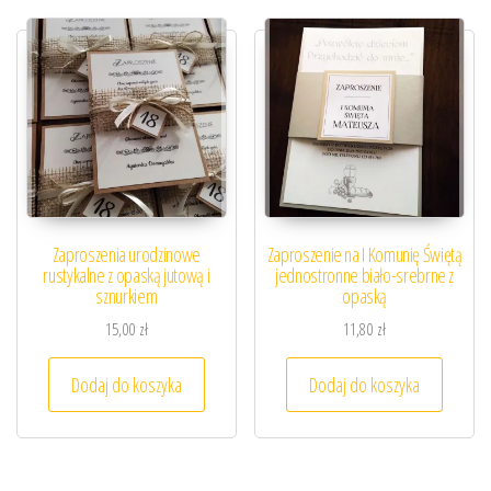
Zaproszenia urodzinowe
Zaproszenie na I Komunię Świętą
rustykalne z opaską jutową i
jednostronne biało-srebrne z
sznurkiem
opaską
15,00
zł
11,80
zł
Dodaj do koszyka
Dodaj do koszyka