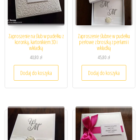
Zaproszenie na ślub w pudełku z
Zaproszenie ślubne w pudełku
koronką, kartonikiem 3D i
perłowe z broszką z perłami i
wkładką
wkładką
40,80
zł
45,80
zł
Dodaj do koszyka
Dodaj do koszyka