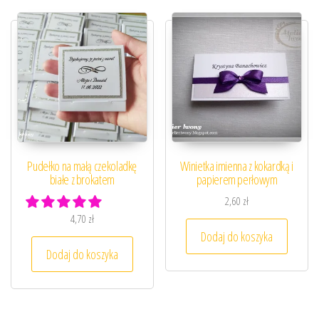
Pudełko na małą czekoladkę
Winietka imienna z kokardką i
białe z brokatem
papierem perłowym
2,60
zł
4,70
zł
Dodaj do koszyka
Dodaj do koszyka