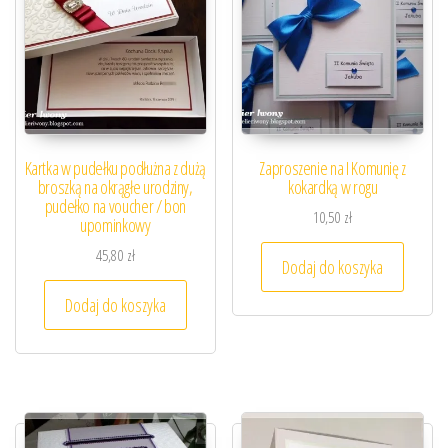
Kartka w pudełku podłużna z dużą
Zaproszenie na I Komunię z
broszką na okrągłe urodziny,
kokardką w rogu
pudełko na voucher / bon
10,50
zł
upominkowy
45,80
zł
Dodaj do koszyka
Dodaj do koszyka