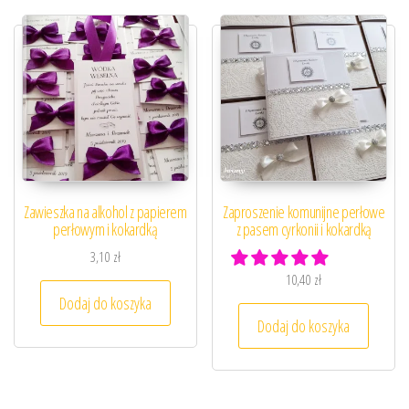
Zawieszka na alkohol z papierem
Zaproszenie komunijne perłowe
perłowym i kokardką
z pasem cyrkonii i kokardką
3,10
zł
10,40
zł
Dodaj do koszyka
Dodaj do koszyka