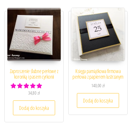
Zaproszenie ślubne perłowe z
Księga pamiątkowa firmowa
koronką i pasem cyrkonii
perłowa z papierem lustrzanym
140,00
zł
34,80
zł
Dodaj do koszyka
Dodaj do koszyka