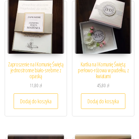
Zaproszenie na I Komunię Świętą
Kartka na I Komunię Świętą:
jednostronne biało-srebrne z
perłowo-różowa w pudełku, z
opaską
kwiatami
11,80
zł
45,80
zł
Dodaj do koszyka
Dodaj do koszyka