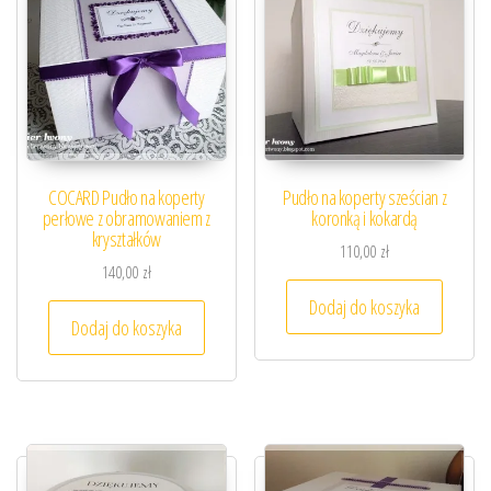
COCARD Pudło na koperty
Pudło na koperty sześcian z
perłowe z obramowaniem z
koronką i kokardą
kryształków
110,00
zł
140,00
zł
Dodaj do koszyka
Dodaj do koszyka