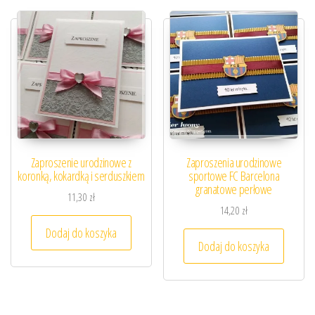
Zaproszenie urodzinowe z
Zaproszenia urodzinowe
koronką, kokardką i serduszkiem
sportowe FC Barcelona
granatowe perłowe
11,30
zł
14,20
zł
Dodaj do koszyka
Dodaj do koszyka