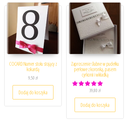
COCARD Numer stołu stojący z
Zaproszenie ślubne w pudełku
kokardą
perłowe z koronką, pasem
cyrkonii i wkładką
9,50
zł
39,80
zł
Dodaj do koszyka
Dodaj do koszyka