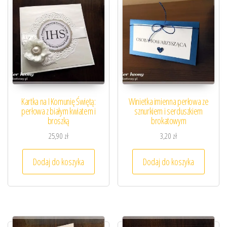
Kartka na I Komunię Świętą:
Winietka imienna perłowa ze
perłowa z białym kwiatem i
sznurkiem i serduszkiem
broszką
brokatowym
25,90
zł
3,20
zł
Dodaj do koszyka
Dodaj do koszyka