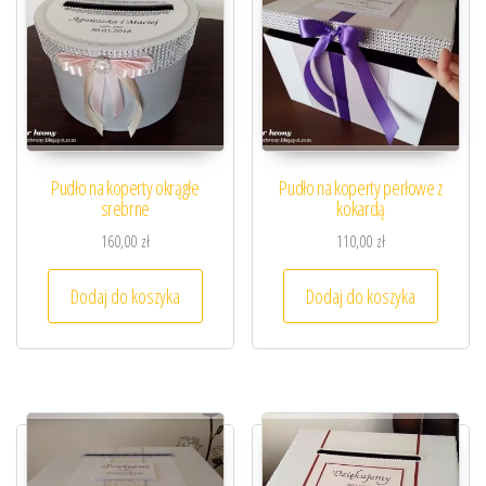
Pudło na koperty okrągłe
Pudło na koperty perłowe z
srebrne
kokardą
160,00
zł
110,00
zł
Dodaj do koszyka
Dodaj do koszyka