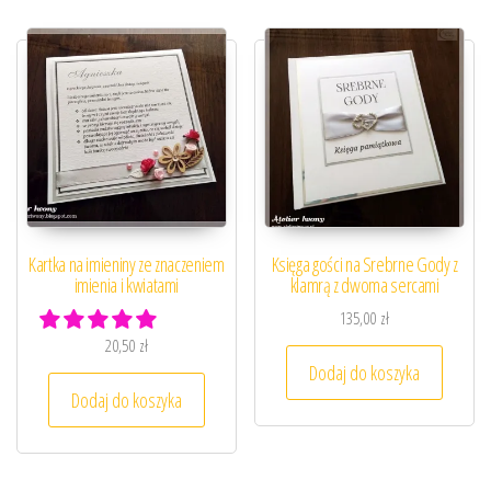
Kartka na imieniny ze znaczeniem
Księga gości na Srebrne Gody z
imienia i kwiatami
klamrą z dwoma sercami
135,00
zł
20,50
zł
Dodaj do koszyka
Dodaj do koszyka