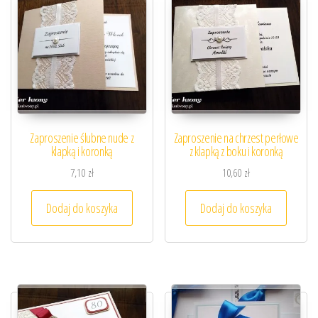
Zaproszenie ślubne nude z
Zaproszenie na chrzest perłowe
klapką i koronką
z klapką z boku i koronką
7,10
zł
10,60
zł
Dodaj do koszyka
Dodaj do koszyka