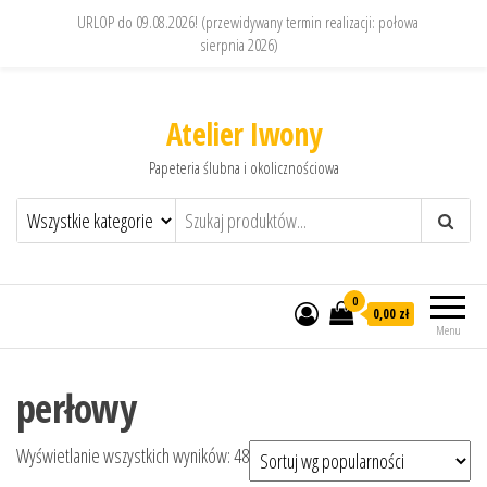
URLOP do 09.08.2026! (przewidywany termin realizacji: połowa
sierpnia 2026)
Atelier Iwony
Papeteria ślubna i okolicznościowa
0
0,00 zł
Menu
perłowy
Posortowane według popularności
Wyświetlanie wszystkich wyników: 48