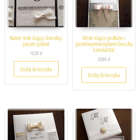
Numer stołu stojący z koronką i
Menu stojące podłużne z
pasem cyrkonii
pastelowymi wstążkami i broszką
na kokardzie
10,50
zł
20,80
zł
Dodaj do koszyka
Dodaj do koszyka