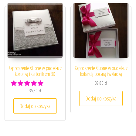
Zaproszenie ślubne w pudełku z
Zaproszenie ślubne w pudełku z
koronką i kartonikiem 3D
kokardą boczną i wkładką
39,80
zł
35,80
zł
Dodaj do koszyka
Dodaj do koszyka