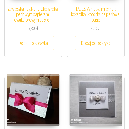
Zawieszka na alkohol z kokardką,
LACES Winietka imienna z
perłowym papierem i
kokardką i koronką na perłowej
dwukolorowym uszkiem
bazie
3,30
zł
3,60
zł
Dodaj do koszyka
Dodaj do koszyka