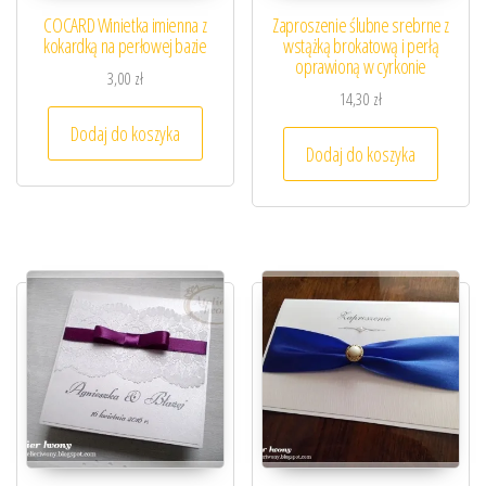
COCARD Winietka imienna z
Zaproszenie ślubne srebrne z
kokardką na perłowej bazie
wstążką brokatową i perłą
oprawioną w cyrkonie
3,00
zł
14,30
zł
Dodaj do koszyka
Dodaj do koszyka