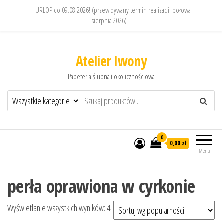
URLOP do 09.08.2026! (przewidywany termin realizacji: połowa
sierpnia 2026)
Atelier Iwony
Papeteria ślubna i okolicznościowa
0
0,00 zł
Menu
perła oprawiona w cyrkonie
Posortowane według popularności
Wyświetlanie wszystkich wyników: 4