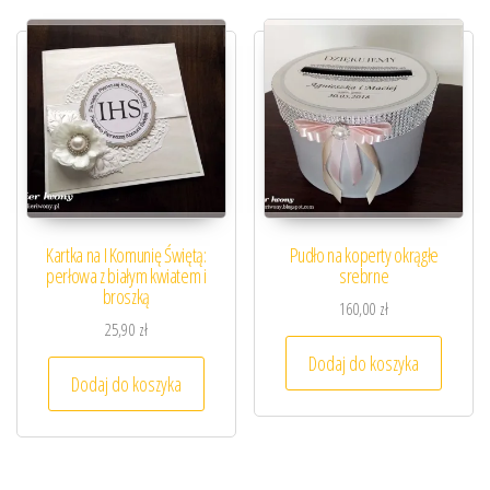
Kartka na I Komunię Świętą:
Pudło na koperty okrągłe
perłowa z białym kwiatem i
srebrne
broszką
160,00
zł
25,90
zł
Dodaj do koszyka
Dodaj do koszyka