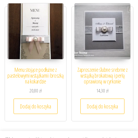
Menu stojące podłużne z
Zaproszenie ślubne srebrne z
pastelowymi wstążkami i broszką
wstążką brokatową i perłą
na kokardzie
oprawioną w cyrkonie
20,80
zł
14,30
zł
Dodaj do koszyka
Dodaj do koszyka