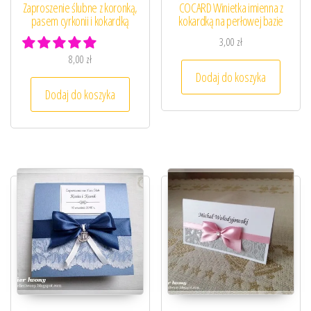
Zaproszenie ślubne z koronką,
COCARD Winietka imienna z
pasem cyrkonii i kokardką
kokardką na perłowej bazie
3,00
zł
8,00
zł
Dodaj do koszyka
Dodaj do koszyka