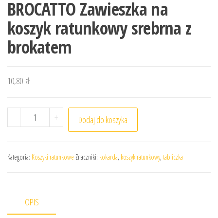
BROCATTO Zawieszka na
koszyk ratunkowy srebrna z
brokatem
10,80
zł
ilość BROCATTO Zawieszka na koszyk ratunkowy srebrn
-
+
Dodaj do koszyka
Kategoria:
Koszyki ratunkowe
Znaczniki:
kokarda
,
koszyk ratunkowy
,
tabliczka
OPIS