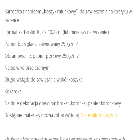
Karteczka z napisem „Koszyk ratunkowy”, do zawieszenia na koszyku w
łazience
Format karteczki: 10,2 x 10,2 cm (lub mniejszy na życzenie)
Papier biały gładki satynowany 250 g/m2
Obramowanie: papier perłowy 250 g/m2
Napis w kolorze czarnym
Długie wstążki do zawiązania wokół koszyka
Kokardka
Na dole dekoracja dowolna: brokat, koronka, papier koronkowy.
Dostępne materiały można zobaczyć tutaj:
Materiały do wyboru
Drobny a ładny detal do łazienki na sali weselnej, ze śmiesznym lub