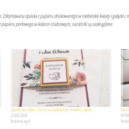
 Zdejmowana opaska z papieru drukowanego w niebieskie kwiaty i gałązki z n
e z papieru perłowego w kolorze chabrowym, narożniki są zaokrąglone
Zaproszenie ślubne z fioletowo-pastelowymi kwiatami i opaską
Zapro
22/06/2020
09/0
Podobny wpis
Podob