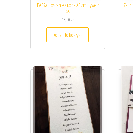
LEAF Zaproszenie ślubne A5 z motywem
Zapro
liści
16,10
zł
Dodaj do koszyka