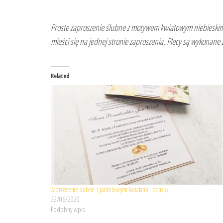
Proste zaproszenie ślubne z motywem kwiatowym niebieskim.
mieści się na jednej stronie zaproszenia. Plecy są wykonan
Related
Zaproszenie ślubne z pastelowymi kwiatami i opaską
22/06/2020
Podobny wpis