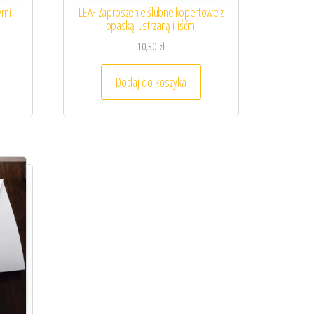
ymi
LEAF Zaproszenie ślubne kopertowe z
opaską lustrzaną i liśćmi
10,30
zł
Dodaj do koszyka