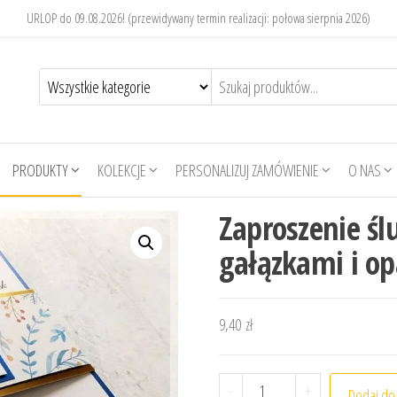
URLOP do 09.08.2026! (przewidywany termin realizacji: połowa sierpnia 2026)
PRODUKTY
KOLEKCJE
PERSONALIZUJ ZAMÓWIENIE
O NAS
Zaproszenie śl
gałązkami i op
9,40
zł
ilość Zaproszenie ślubne
-
+
Dodaj do