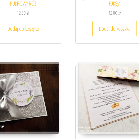
PUDROWY RÓŻ
FUKSJA
12,80
zł
12,80
zł
Dodaj do koszyka
Dodaj do koszyka