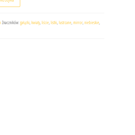
h
Znaczników:
gałązki
,
kwiaty
,
liście
,
listki
,
lustrzane
,
mirror
,
niebieskie
,