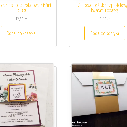
szenie ślubne brokatowe z liśćmi
Zaproszenie ślubne z pastelow
SREBRO
kwiatami i opaską
12,80
zł
9,40
zł
Dodaj do koszyka
Dodaj do koszyka