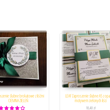
szenie ślubne brokatowe z liśćmi
LEAF Zaproszenie ślubne A5 z opa
CIEMNA ZIELEŃ
motywem zielonych liści
18,40
zł