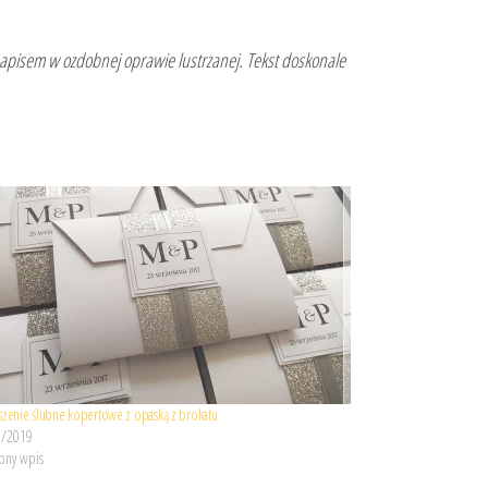
apisem w ozdobnej oprawie lustrzanej. Tekst doskonale
szenie ślubne kopertowe z opaską z brokatu
9/2019
ny wpis