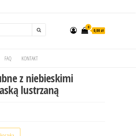
0
0,00 zł
FAQ
KONTAKT
ubne z niebieskimi
aską lustrzaną
 z niebieskimi gałązkami i opaską lustrzaną
 koszyka