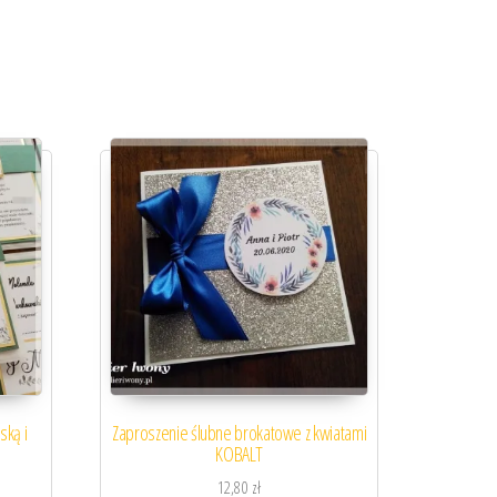
ską i
Zaproszenie ślubne brokatowe z kwiatami
KOBALT
12,80
zł