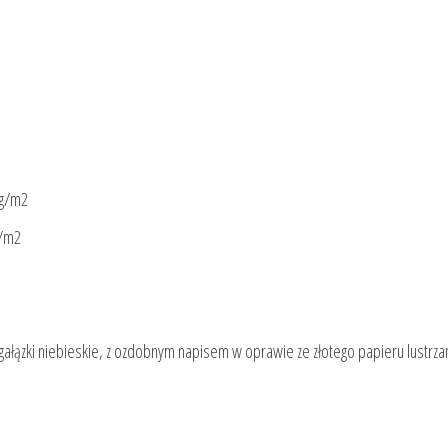
 g/m2
g/m2
 gałązki niebieskie, z ozdobnym napisem w oprawie ze złotego papieru lustrz