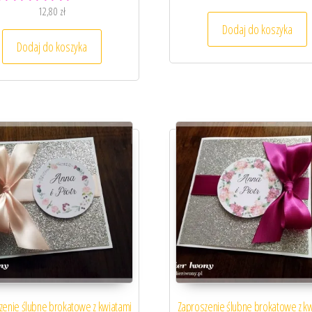
12,80
zł
Dodaj do koszyka
Dodaj do koszyka
zenie ślubne brokatowe z kwiatami
Zaproszenie ślubne brokatowe z k