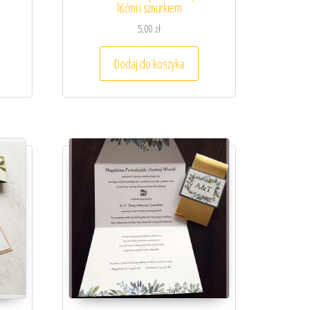
liśćmi i sznurkiem
5,00
zł
Dodaj do koszyka