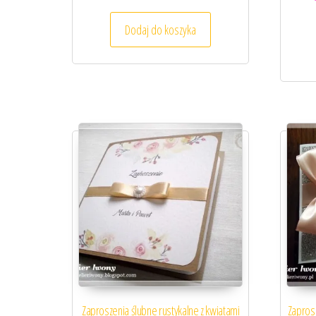
Dodaj do koszyka
Zaproszenia ślubne rustykalne z kwiatami
Zapros