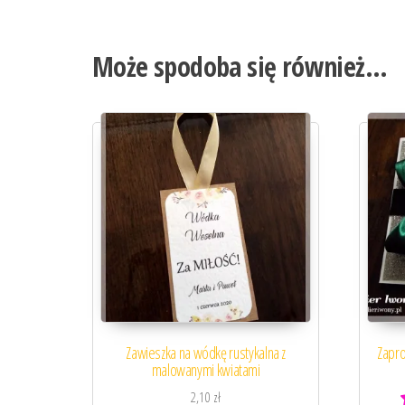
Może spodoba się również…
Zawieszka na wódkę rustykalna z
Zapro
malowanymi kwiatami
2,10
zł