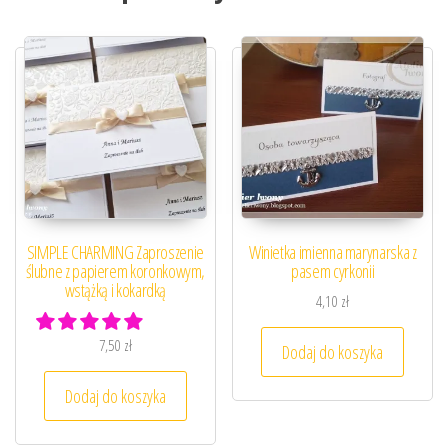
SIMPLE CHARMING Zaproszenie
Winietka imienna marynarska z
ślubne z papierem koronkowym,
pasem cyrkonii
wstążką i kokardką
4,10
zł
7,50
zł
Dodaj do koszyka
Dodaj do koszyka