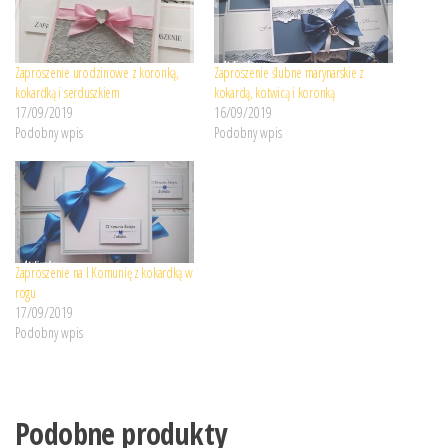
Zaproszenie urodzinowe z koronką,
Zaproszenie ślubne marynarskie z
kokardką i serduszkiem
kokardą, kotwicą i koronką
17/09/2019
16/09/2019
Podobny wpis
Podobny wpis
Zaproszenie na I Komunię z kokardką w
rogu
17/09/2019
Podobny wpis
Podobne produkty