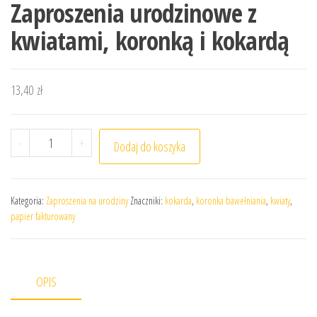
Zaproszenia urodzinowe z
kwiatami, koronką i kokardą
13,40
zł
ilość Zaproszenia urodzinowe z kwiatami, koronką i kok
-
+
Dodaj do koszyka
Kategoria:
Zaproszenia na urodziny
Znaczniki:
kokarda
,
koronka bawełniania
,
kwiaty
,
papier fakturowany
OPIS