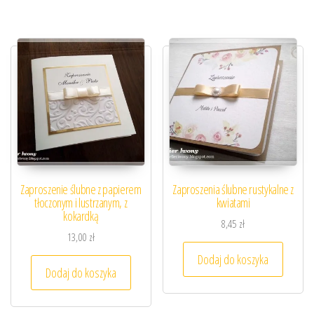
Zaproszenie ślubne z papierem
Zaproszenia ślubne rustykalne z
tłoczonym i lustrzanym, z
kwiatami
kokardką
8,45
zł
13,00
zł
Dodaj do koszyka
Dodaj do koszyka