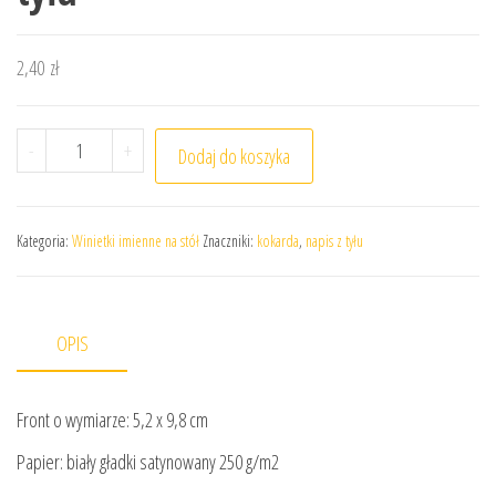
2,40
zł
ilość COCARD Winietka imienna na stół z kokardką i napi
-
+
Dodaj do koszyka
Kategoria:
Winietki imienne na stół
Znaczniki:
kokarda
,
napis z tyłu
OPIS
Front o wymiarze: 5,2 x 9,8 cm
Papier: biały gładki satynowany 250 g/m2