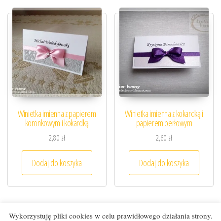
Winietka imienna z papierem
Winietka imienna z kokardką i
koronkowym i kokardką
papierem perłowym
2,80
zł
2,60
zł
Dodaj do koszyka
Dodaj do koszyka
Wykorzystuję pliki cookies w celu prawidłowego działania strony.