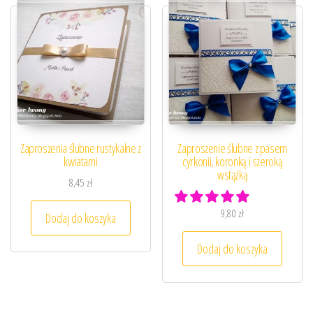
Zaproszenia ślubne rustykalne z
Zaproszenie ślubne z pasem
kwiatami
cyrkonii, koronką i szeroką
wstążką
8,45
zł
9,80
zł
Dodaj do koszyka
Dodaj do koszyka