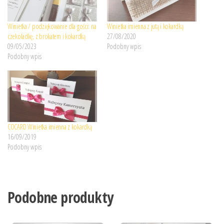
Winietka / podziękowanie dla gości: na
Winietka imienna z jutą i kokardką
czekoladkę, z brokatem i kokardką
27/08/2020
09/05/2023
Podobny wpis
Podobny wpis
COCARD Winietka imienna z kokardką
16/09/2019
Podobny wpis
Podobne produkty