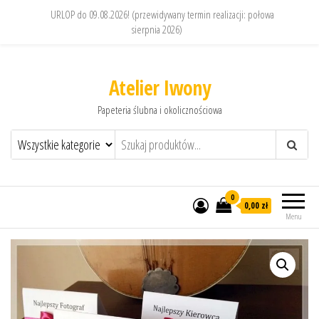
URLOP do 09.08.2026! (przewidywany termin realizacji: połowa
sierpnia 2026)
Atelier Iwony
Papeteria ślubna i okolicznościowa
0
0,00 zł
Menu