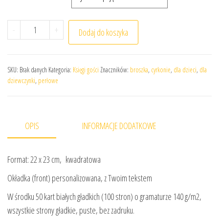
ilość Księga pamiątkowa na narodziny CÓRKI, rose gold,
-
+
Dodaj do koszyka
SKU:
Brak danych
Kategoria:
Księgi gości
Znaczników:
broszka
,
cyrkonie
,
dla dzieci
,
dla
dziewczynki
,
perłowe
OPIS
INFORMACJE DODATKOWE
Format: 22 x 23 cm, kwadratowa
Okładka (front) personalizowana, z Twoim tekstem
W środku 50 kart białych gładkich (100 stron) o gramaturze 140 g/m2,
wszystkie strony gładkie, puste, bez zadruku.