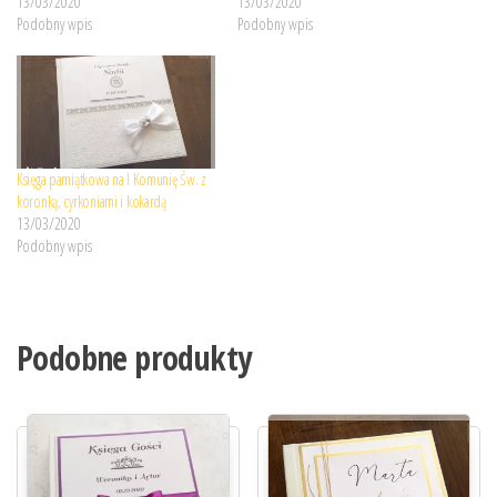
13/03/2020
13/03/2020
Podobny wpis
Podobny wpis
Księga pamiątkowa na I Komunię Św. z
koronką, cyrkoniami i kokardą
13/03/2020
Podobny wpis
Podobne produkty