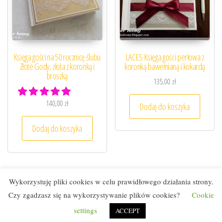
Księga gości na 50 rocznicę ślubu
LACES Księga gości perłowa z
Złote Gody, złota z koronką i
koronką bawełnianą i kokardą
broszką
135,00
zł
140,00
zł
Dodaj do koszyka
Dodaj do koszyka
Wykorzystuję pliki cookies w celu prawidłowego działania strony.
Czy zgadzasz się na wykorzystywanie plików cookies?
Cookie
Dumnie wspierane przez
WordPress
|
Motyw:
Envo eCommerce
settings
ACCEPT