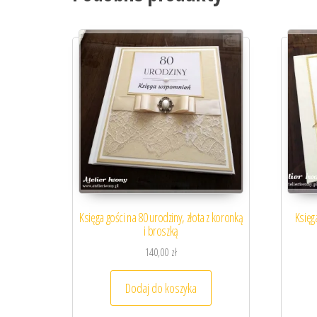
Księga gości na 80 urodziny, złota z koronką
Księg
i broszką
140,00
zł
Dodaj do koszyka