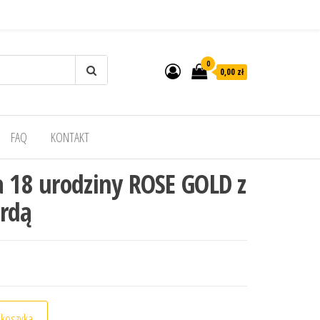
0
0,00 zł
FAQ
KONTAKT
a 18 urodziny ROSE GOLD z
ardą
 urodziny ROSE GOLD z koronką i kokardą
 koszyka