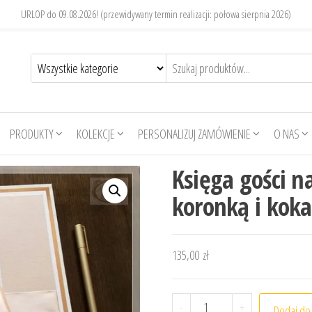
URLOP do 09.08.2026! (przewidywany termin realizacji: połowa sierpnia 2026)
PRODUKTY
KOLEKCJE
PERSONALIZUJ ZAMÓWIENIE
O NAS
Księga gości n
koronką i kok
135,00
zł
ilość Księga gości na 18
-
+
Dodaj do