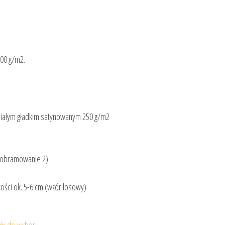
100 g/m2.
białym gładkim satynowanym 250 g/m2
 (obramowanie 2)
ości ok. 5-6 cm (wzór losowy)
ały do wyboru