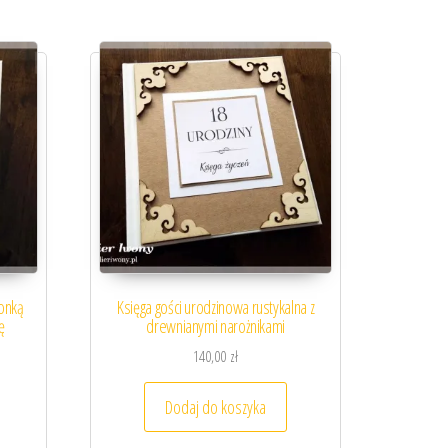
ronką
Księga gości urodzinowa rustykalna z
ę
drewnianymi narożnikami
140,00
zł
Dodaj do koszyka