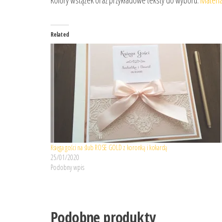
Related
Księga gości na ślub ROSE GOLD z koronką i kokardą
25/01/2020
Podobny wpis
Podobne produkty