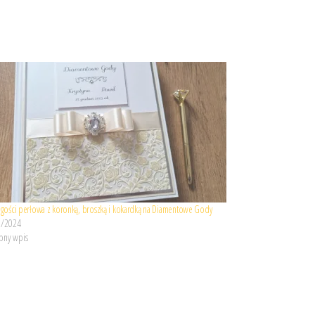
a gości perłowa z koronką, broszką i kokardką na Diamentowe Gody
3/2024
ny wpis