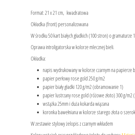
Format: 21 x 21 cm, kwadratowa
Okładka (front) personalizowana
W środku 50 kart białych gładkich (100 stron) o gramaturze 
Oprawa introligatorska w kolorze mlecznej bieli.
Okładka:
napis wydrukowany w kolorze czarnym na papierze 
papier perłowy rose gold 250 g/m2
papier biały gładki 120 g/m2 (obramowanie 1)
papier lustrzany rose gold (różowe złoto) 300 g/m2
wstążka 25mm i duża kokarda wiązana
koronka bawełniana w kolorze starego złota o szerok
W zestawie stylowy żelopis z czarnym wkładem
Kolory wstążek oraz przykładowe teksty do wyboru:
Materi