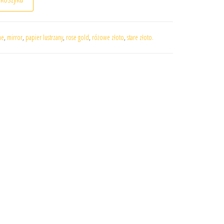
ne
,
mirror
,
papier lustrzany
,
rose gold
,
różowe złoto
,
stare złoto.