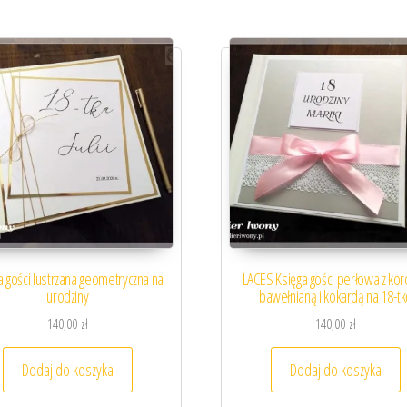
a gości lustrzana geometryczna na
LACES Księga gości perłowa z ko
urodziny
bawełnianą i kokardą na 18-tk
140,00
zł
140,00
zł
Dodaj do koszyka
Dodaj do koszyka