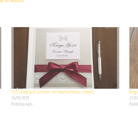
LACES Księga gości perłowa z koronką bawełnianą i kokardą
Księg
16/09/2019
21/0
Podobny wpis
Podob