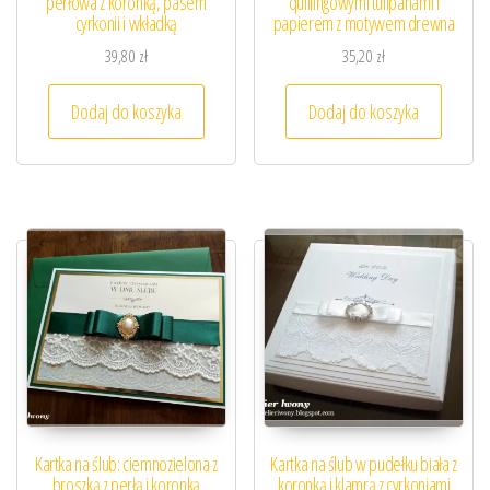
perłowa z koronką, pasem
quillingowymi tulipanami i
cyrkonii i wkładką
papierem z motywem drewna
39,80
zł
35,20
zł
Dodaj do koszyka
Dodaj do koszyka
Kartka na ślub: ciemnozielona z
Kartka na ślub w pudełku biała z
broszką z perłą i koronką
koronką i klamrą z cyrkoniami