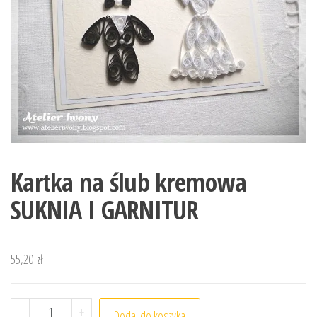
Kartka na ślub kremowa
SUKNIA I GARNITUR
55,20
zł
ilość Kartka na ślub kremowa SUKNIA I GARNITUR
-
+
Dodaj do koszyka