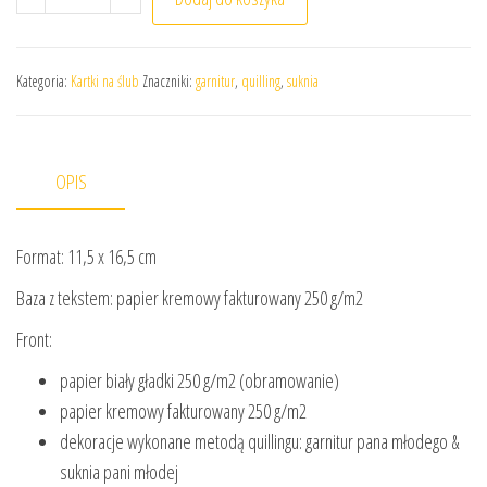
Kategoria:
Kartki na ślub
Znaczniki:
garnitur
,
quilling
,
suknia
OPIS
Format: 11,5 x 16,5 cm
Baza z tekstem: papier kremowy fakturowany 250 g/m2
Front:
papier biały gładki 250 g/m2 (obramowanie)
papier kremowy fakturowany 250 g/m2
dekoracje wykonane metodą quillingu: garnitur pana młodego &
suknia pani młodej