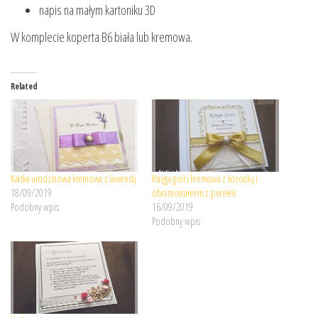
napis na małym kartoniku 3D
W komplecie koperta B6 biała lub kremowa.
Related
Kartka urodzinowa kremowa z lawendą
Księga gości kremowa z koronką i
18/09/2019
obramowaniem z perełek
Podobny wpis
16/09/2019
Podobny wpis