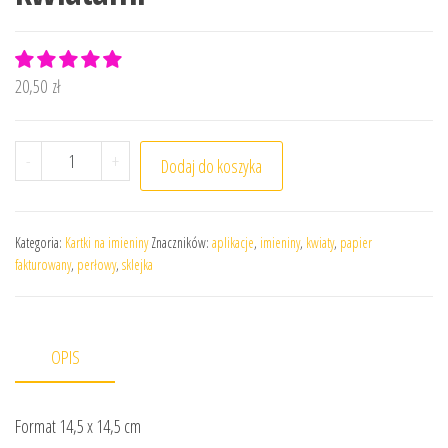
20,50
zł
ilość Kartka na imieniny ze znaczeniem imienia i kwiata
-
+
Dodaj do koszyka
Kategoria:
Kartki na imieniny
Znaczników:
aplikacje
,
imieniny
,
kwiaty
,
papier
fakturowany
,
perłowy
,
sklejka
OPIS
Format 14,5 x 14,5 cm