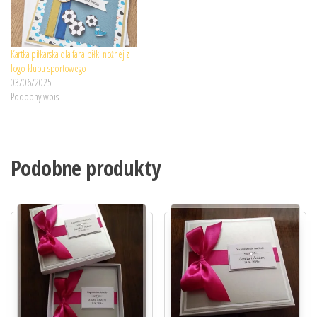
Kartka piłkarska dla fana piłki nożnej z
logo klubu sportowego
03/06/2025
Podobny wpis
Podobne produkty