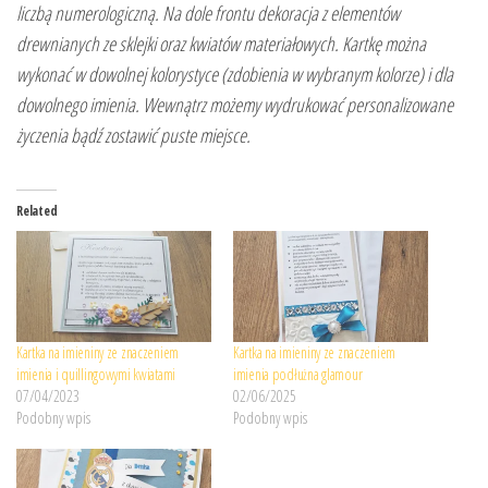
liczbą numerologiczną. Na dole frontu dekoracja z elementów
drewnianych ze sklejki oraz kwiatów materiałowych. Kartkę można
wykonać w dowolnej kolorystyce (zdobienia w wybranym kolorze) i dla
dowolnego imienia. Wewnątrz możemy wydrukować personalizowane
życzenia bądź zostawić puste miejsce.
Related
Kartka na imieniny ze znaczeniem
Kartka na imieniny ze znaczeniem
imienia i quillingowymi kwiatami
imienia podłużna glamour
07/04/2023
02/06/2025
Podobny wpis
Podobny wpis